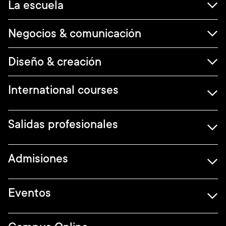
Navegación
La escuela
principal
Negocios & comunicación
Diseño & creación
International courses
Salidas profesionales
Admisiones
Eventos