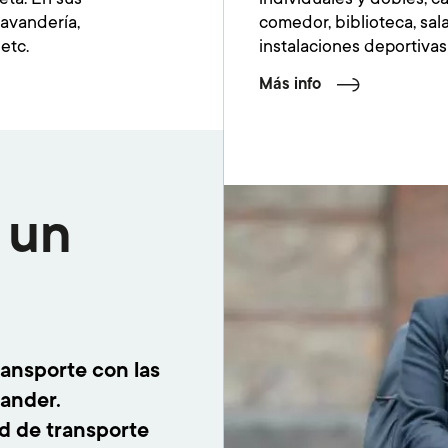
lavandería,
comedor, biblioteca, sal
etc.
instalaciones deportivas
Más info
 un
ransporte con las
tander.
ed de transporte