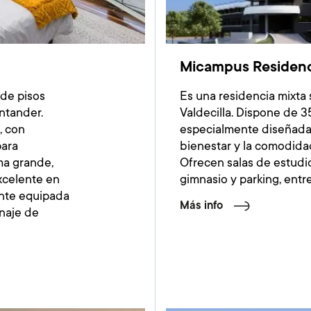
Micampus Residenci
de pisos
Es una residencia mixta 
ntander.
Valdecilla. Dispone de 
, con
especialmente diseñadas
para
bienestar y la comodida
ma grande,
Ofrecen salas de estudio
xcelente en
gimnasio y parking, entre
ente equipada
Más info
naje de