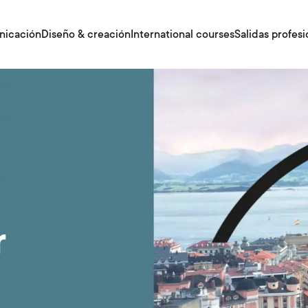
nicación
Diseño & creación
International courses
Salidas profesi
r