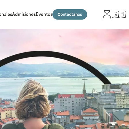
🇬🇧
onales
Admisiones
Eventos
Contáctanos