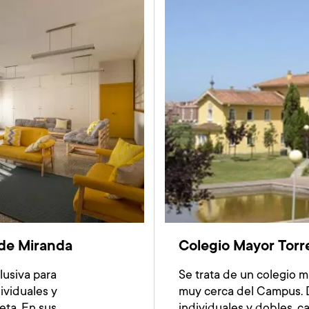
Imagen
 de Miranda
Colegio Mayor Tor
lusiva para
Se trata de un colegio m
ividuales y
muy cerca del Campus. 
eta. En sus
individuales y dobles, ca