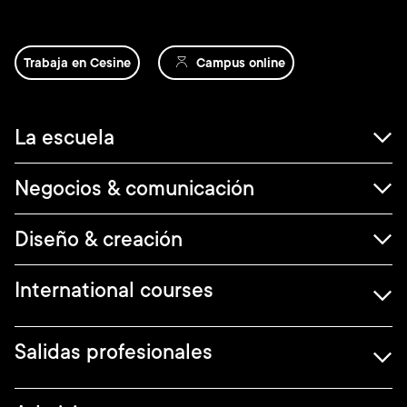
Trabaja en Cesine
Campus online
Navegación
La escuela
principal
Negocios & comunicación
Diseño & creación
International courses
Salidas profesionales