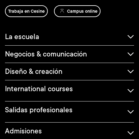
Trabaja en Cesine
Campus online
Navegación
La escuela
principal
Negocios & comunicación
Diseño & creación
International courses
Salidas profesionales
Admisiones