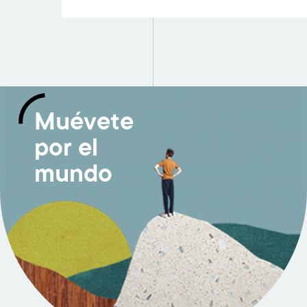
Muévete
por el
mundo